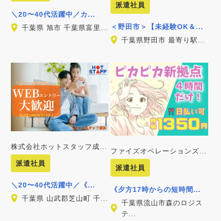
派遣社員
＼20〜40代活躍中／カ...
＜野田市＞【未経験OK＆...
千葉県 旭市 千葉県富里...
千葉県野田市 最寄り駅...
株式会社ホットスタッフ成...
ファイズオペレーションズ...
派遣社員
派遣社員
＼20〜40代活躍中／《...
《夕方17時からの短時間...
千葉県 山武郡芝山町 千...
千葉県流山市森のロジス
テ...