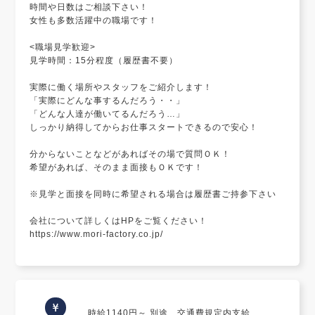
時間や日数はご相談下さい！
女性も多数活躍中の職場です！
<職場見学歓迎>
見学時間：15分程度（履歴書不要）
実際に働く場所やスタッフをご紹介します！
「実際にどんな事するんだろう・・」
「どんな人達が働いてるんだろう…」
しっかり納得してからお仕事スタートできるので安心！
分からないことなどがあればその場で質問ＯＫ！
希望があれば、そのまま面接もＯＫです！
※見学と面接を同時に希望される場合は履歴書ご持参下さい
会社について詳しくはHPをご覧ください！
https://www.mori-factory.co.jp/
時給1140円～ 別途、交通費規定内支給