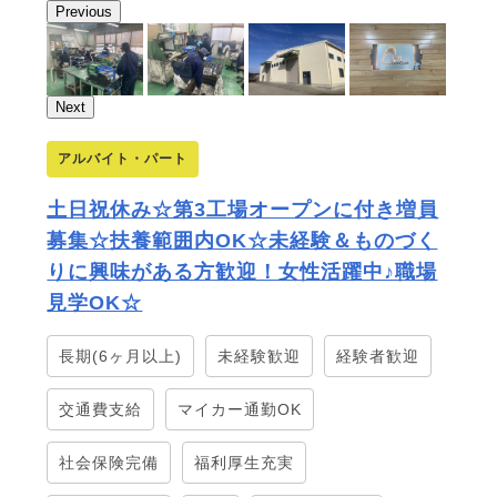
Previous
Next
アルバイト・パート
土日祝休み☆第3工場オープンに付き増員
募集☆扶養範囲内OK☆未経験＆ものづく
りに興味がある方歓迎！女性活躍中♪職場
見学OK☆
長期(6ヶ月以上)
未経験歓迎
経験者歓迎
交通費支給
マイカー通勤OK
社会保険完備
福利厚生充実