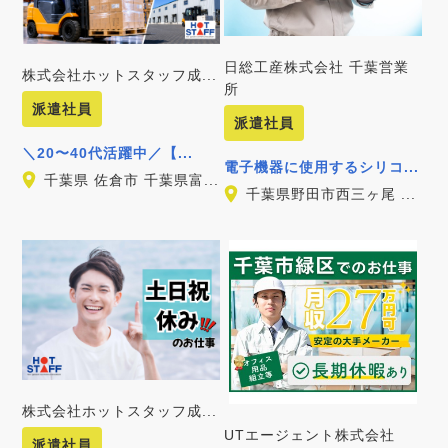
日総工産株式会社 千葉営業
株式会社ホットスタッフ成...
所
派遣社員
派遣社員
＼20〜40代活躍中／【...
電子機器に使用するシリコ...
千葉県 佐倉市 千葉県富...
千葉県野田市西三ヶ尾 ...
株式会社ホットスタッフ成...
UTエージェント株式会社
派遣社員