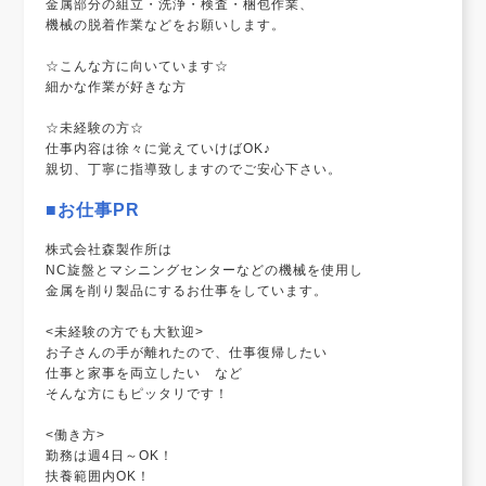
金属部分の組立・洗浄・検査・梱包作業、
機械の脱着作業などをお願いします。
☆こんな方に向いています☆
細かな作業が好きな方
☆未経験の方☆
仕事内容は徐々に覚えていけばOK♪
親切、丁寧に指導致しますのでご安心下さい。
■お仕事PR
株式会社森製作所は
NC旋盤とマシニングセンターなどの機械を使用し
金属を削り製品にするお仕事をしています。
<未経験の方でも大歓迎>
お子さんの手が離れたので、仕事復帰したい
仕事と家事を両立したい など
そんな方にもピッタリです！
<働き方>
勤務は週4日～OK！
扶養範囲内OK！