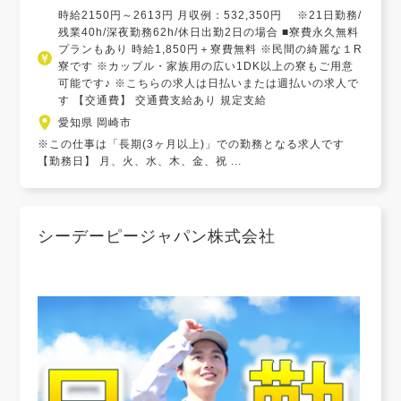
時給2150円～2613円 月収例：532,350円 ※21日勤務/
残業40h/深夜勤務62h/休日出勤2日の場合 ■寮費永久無料
プランもあり 時給1,850円＋寮費無料 ※民間の綺麗な１R
寮です ※カップル・家族用の広い1DK以上の寮もご用意
可能です♪ ※こちらの求人は日払いまたは週払いの求人で
す 【交通費】 交通費支給あり 規定支給
愛知県 岡崎市
※この仕事は「長期(3ヶ月以上)」での勤務となる求人です
【勤務日】 月、火、水、木、金、祝 ...
シーデーピージャパン株式会社