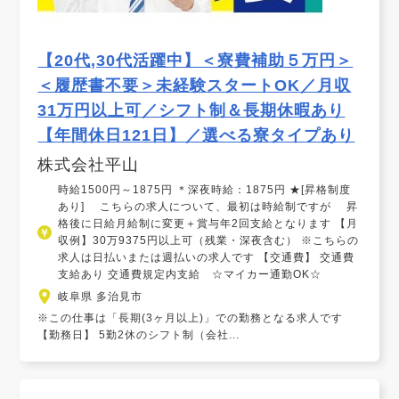
【20代,30代活躍中】＜寮費補助５万円＞
＜履歴書不要＞未経験スタートOK／月収
31万円以上可／シフト制＆長期休暇あり
【年間休日121日】／選べる寮タイプあり
株式会社平山
時給1500円～1875円 ＊深夜時給：1875円 ★[昇格制度
あり] こちらの求人について、最初は時給制ですが 昇
格後に日給月給制に変更＋賞与年2回支給となります 【月
収例】30万9375円以上可（残業・深夜含む） ※こちらの
求人は日払いまたは週払いの求人です 【交通費】 交通費
支給あり 交通費規定内支給 ☆マイカー通勤OK☆
岐阜県 多治見市
※この仕事は「長期(3ヶ月以上)」での勤務となる求人です
【勤務日】 5勤2休のシフト制（会社...