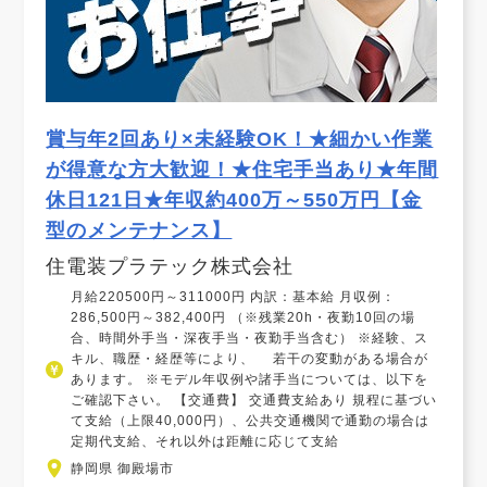
賞与年2回あり×未経験OK！★細かい作業
が得意な方大歓迎！★住宅手当あり★年間
休日121日★年収約400万～550万円【金
型のメンテナンス】
住電装プラテック株式会社
月給220500円～311000円 内訳：基本給 月収例：
286,500円～382,400円 （※残業20h・夜勤10回の場
合、時間外手当・深夜手当・夜勤手当含む） ※経験、ス
キル、職歴・経歴等により、 若干の変動がある場合が
あります。 ※モデル年収例や諸手当については、以下を
ご確認下さい。 【交通費】 交通費支給あり 規程に基づい
て支給（上限40,000円）、公共交通機関で通勤の場合は
定期代支給、それ以外は距離に応じて支給
静岡県 御殿場市