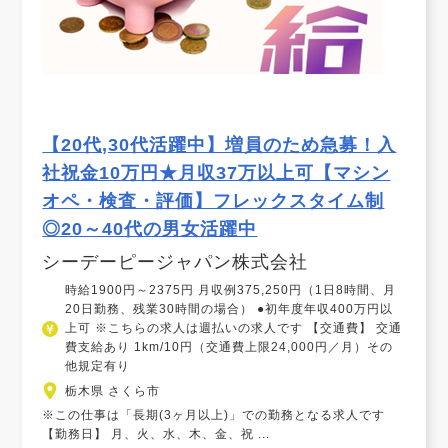
【20代,30代活躍中】増員のため急募！入
社祝金10万円★月収37万以上可【マシン
オペ・検査・評価】フレックスタイム制
◎20～40代の男女活躍中
シーデーピージャパン株式会社
時給1900円～2375円 月収例375,250円（1日8時間、月
20日勤務、残業30時間の場合） ●初年度年収400万円以
上可 ※こちらの求人は週払いの求人です 【交通費】 交通
費支給あり 1km/10円（交通費上限24,000円／月）その
他規定有り
栃木県 さくら市
※この仕事は「長期(3ヶ月以上)」での勤務となる求人です
【勤務日】 月、火、水、木、金、祝 ...