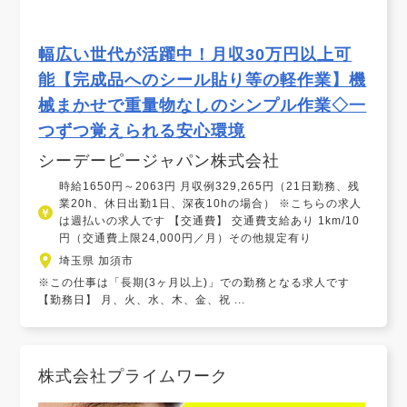
幅広い世代が活躍中！月収30万円以上可
能【完成品へのシール貼り等の軽作業】機
械まかせで重量物なしのシンプル作業◇一
つずつ覚えられる安心環境
シーデーピージャパン株式会社
時給1650円～2063円 月収例329,265円（21日勤務、残
業20h、休日出勤1日、深夜10hの場合） ※こちらの求人
は週払いの求人です 【交通費】 交通費支給あり 1km/10
円（交通費上限24,000円／月）その他規定有り
埼玉県 加須市
※この仕事は「長期(3ヶ月以上)」での勤務となる求人です
【勤務日】 月、火、水、木、金、祝 ...
株式会社プライムワーク