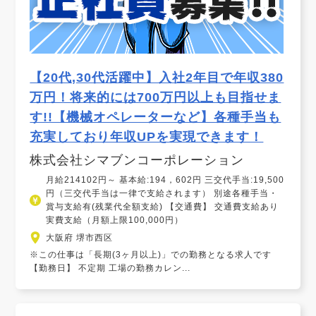
【20代,30代活躍中】入社2年目で年収380
万円！将来的には700万円以上も目指せま
す!!【機械オペレーターなど】各種手当も
充実しており年収UPを実現できます！
株式会社シマブンコーポレーション
月給214102円～ 基本給:194，602円 三交代手当:19,500
円（三交代手当は一律で支給されます） 別途各種手当・
賞与支給有(残業代全額支給) 【交通費】 交通費支給あり
実費支給（月額上限100,000円）
大阪府 堺市西区
※この仕事は「長期(3ヶ月以上)」での勤務となる求人です
【勤務日】 不定期 工場の勤務カレン...