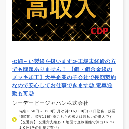
≪細～い製線を扱います≫工場未経験の方
でも問題ありません！ 【銅・銅合金線の
メッキ加工】大手企業の子会社で長期契約
なので安心してお仕事できます◎ 電車通
勤も可◎
シーデーピージャパン株式会社
時給1350円～1688円 月収例316,000円(21日勤務、残業
40時間、深夜11日) ※こちらの求人は週払いの求人です
【交通費】 交通費支給あり 地図で直線距離で算出1ｋｍ/
１０円(その他規定有り)