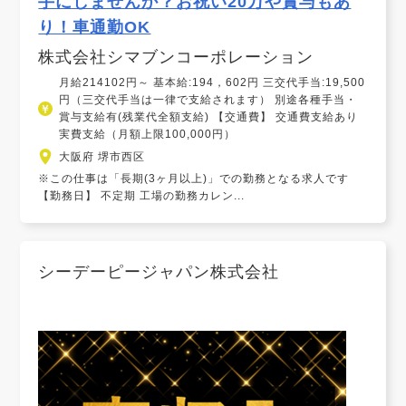
手にしませんか？お祝い20万や賞与もあ
り！車通勤OK
株式会社シマブンコーポレーション
月給214102円～ 基本給:194，602円 三交代手当:19,500
円（三交代手当は一律で支給されます） 別途各種手当・
賞与支給有(残業代全額支給) 【交通費】 交通費支給あり
実費支給（月額上限100,000円）
大阪府 堺市西区
※この仕事は「長期(3ヶ月以上)」での勤務となる求人です
【勤務日】 不定期 工場の勤務カレン...
シーデーピージャパン株式会社