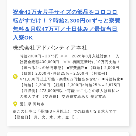
祝金43万★片手サイズの部品をコロコロ
転がすだけ！？時給2,300円orずっと寮費
無料＆月収47万可／土日休み／最短当日
入寮OK
株式会社アドバンティア本社
時給2300円～2875円 ※※ 2026年8月入社対象！ 入
社祝金総額430,000円 ※※ 初回更新時に10万円支給！
【選べる2つの給与形態】 ■寮費無料■ 【時給】2,000円
【残業】2,000円×時給25％＝2,500円 【月収例】
471,000円以上可能（寮費6万円相当を含む） ■時給特化■
【時給】2,300円 【残業】2,300円×時給25％＝2,875円
【月収例】473,000円以上可能 ※こちらの求人は週払い
の求人です 【交通費】 交通費支給あり 規定支給
愛知県 岡崎市
※この仕事は「長期(3ヶ月以上)」での勤務となる求人です
【勤務日】 月、火、水、木、金 【...