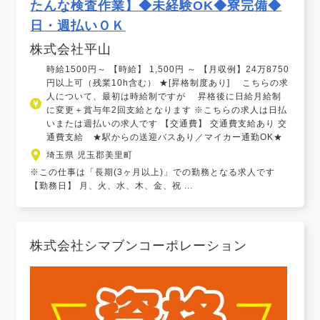
たんな検査作業】◆未経験OK◆寮完備◆
日・週払いＯＫ
株式会社平山
時給1500円～ 【時給】 1,500円 ～ 【月収例】24万8750
円以上可（残業10h含む） ★[昇格制度あり] こちらの求
人について、最初は時給制ですが 昇格後に日給月給制
に変更＋賞与年2回支給となります ※こちらの求人は日払
いまたは週払いの求人です 【交通費】 交通費支給あり 交
通費支給 ★駅からの送迎バスあり／マイカー通勤OK★
埼玉県 児玉郡美里町
※この仕事は「長期(3ヶ月以上)」での勤務となる求人です
【勤務日】 月、火、水、木、金、祝 ...
株式会社シマブンコーポレーション