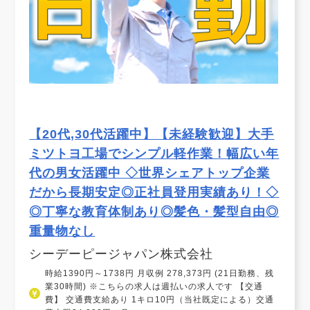
【20代,30代活躍中】【未経験歓迎】大手
ミツトヨ工場でシンプル軽作業！幅広い年
代の男女活躍中 ◇世界シェアトップ企業
だから長期安定◎正社員登用実績あり！◇
◎丁寧な教育体制あり◎髪色・髪型自由◎
重量物なし
シーデーピージャパン株式会社
時給1390円～1738円 月収例 278,373円 (21日勤務、残
業30時間) ※こちらの求人は週払いの求人です 【交通
費】 交通費支給あり 1キロ10円（当社既定による）交通