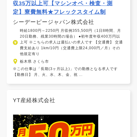
収35万以上可【マシンオペ・検査・測
定】寮費無料★フレックスタイム制
シーデーピージャパン株式会社
時給1800円～2250円 月収例355,500円（1日8時間、月
20日勤務、残業30時間の場合） ●初年度年収400万円以
上可 ※こちらの求人は週払いの求人です 【交通費】 交通
費支給あり 1km/10円（交通費上限24,000円／月）その
他規定有り
栃木県 さくら市
※この仕事は「長期(3ヶ月以上)」での勤務となる求人です
【勤務日】 月、火、水、木、金、祝 ...
YT産経株式会社