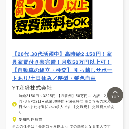
【20代,30代活躍中】高時給2,150円！家
具家電付き寮完備！月収50万円以上可！
【自動車の組立・検査】 引っ越しサポー
トあり/土日休み／髪型・髪色自由
YT産経株式会社
時給2150円～3225円 【月収例】50万円～ 内訳：2,150
TOP
円×8ｈ×22日＋残業30時間＋深夜時間 ※こちらの求人は
日払いまたは週払いの求人です 【交通費】 交通費支給あ
り
愛知県 岡崎市
※この仕事は「長期(3ヶ月以上)」での勤務となる求人です