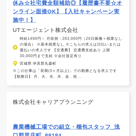
休み☆社宅費全額補助◎【履歴書不要☆オ
ンライン面接OK】【入社キャンペーン実
施中！】
UTエージェント株式会社
時給1490円～ 月収例：283,000円（20日稼働＋残業なし
の場合） ※基本残業なし ※こちらの求人は日払いまたは
週払いの求人です 【交通費】 交通費支給あり 上限
30,000円まで支給 ※会社規定有り
宮城県 伊具郡丸森町
※この仕事は「長期(3ヶ月以上)」での勤務となる求人です
【勤務日】 月、火、水、木、金、祝 ...
株式会社キャリアプランニング
農業機械工場での組立・梱包スタッフ_浅
口郡里庄町_88184