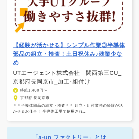
【経験が活かせる】シンプル作業◎半導体
部品の組立・検査！土日祝休み♪残業少な
め
UTエージェント株式会社 関西第三CU_
京都府長岡京市_加工･組付け
時給1,400円〜
京都府 長岡京市
＊＊半導体部品の組立・検査＊＊ 組立・組付業務の経験が活
かせるお仕事！ 半導体工場で使用され...
「a-un ファクトリー」とは