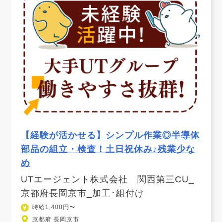
【経験が活かせる】シンプル作業◎半導体
部品の組立・検査！土日祝休み♪残業少な
め
UTエージェント株式会社 関西第三CU_
京都府長岡京市_加工･組付け
時給1,400円〜
京都府 長岡京市