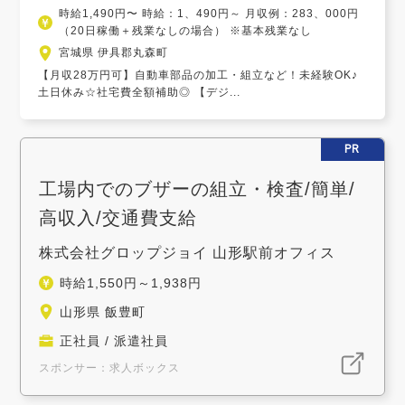
時給1,490円〜 時給：1、490円～ 月収例：283、000円
（20日稼働＋残業なしの場合） ※基本残業なし
宮城県 伊具郡丸森町
【月収28万円可】自動車部品の加工・組立など！未経験OK♪
土日休み☆社宅費全額補助◎ 【デジ...
PR
工場内でのブザーの組立・検査/簡単/
高収入/交通費支給
株式会社グロップジョイ 山形駅前オフィス
時給1,550円～1,938円
山形県 飯豊町
正社員 / 派遣社員
スポンサー：求人ボックス