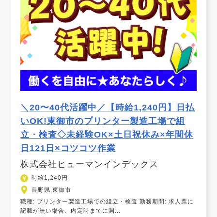
＼20〜40代活躍中／【時給1,240円】日払
いOK!東御市のプリンター製造工場で組
立・検査◇未経験OK×土日祝休み×年間休
日121日×コツコツ作業
株式会社ヒューマンインデックス
時給1,240円
長野県 東御市
職種: プリンター製造工場での組立・検査 勤務期間: 求人票に
記載が無い場合、内定時までに開...