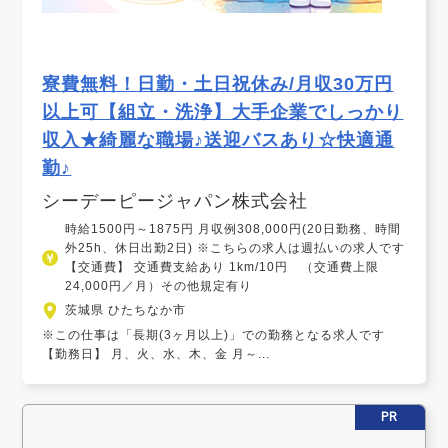
寮費無料！日勤・土日祝休み/月収30万円
以上可【組立・洗浄】大手企業でしっかり
収入★綺麗な職場♪送迎バスあり☆快適通
勤♪
シーデーピージャパン株式会社
時給1500円～1875円 月収例308,000円(20日勤務、時間
外25h、休日出勤2日) ※こちらの求人は週払いの求人です
【交通費】 交通費支給あり 1km/10円 （交通費上限
24,000円／月）その他規定有り
茨城県 ひたちなか市
※この仕事は「長期(3ヶ月以上)」での勤務となる求人です
【勤務日】 月、火、水、木、金 月～...
PR